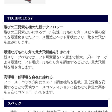
TECHNOLOGY
飛びの三要素を極めた新テクノロジー
飛びの三要素といわれるボール初速・打ち出し角・スピン量の全
てを最適化させたフェース構造とヘッド形状により、驚きの飛び
を生み出します。
最適な打ち出し角で最大飛距離を引き出す
新スリーブ構造ではロフト可変幅を±２度まで拡大。プレーヤーが
より最適なロフト選択・打ち出し角を調整することで、最大飛距
離を引き出します。
高弾道・低弾道を自在に操れる
フェース・バック方向にウェイト調整機能を搭載。重心深度を変
更することで天候やコースコンディションに合わせて弾道の高さ
を自在にコントロールできます。
スペック