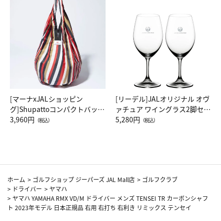
[マーナxJALショッピン
[リーデル]JALオリジナル オヴ
グ]Shupattoコンパクトバッグ
ァチュア ワイングラス2脚セッ
Drop JAL客室乗務員（LC）ス
3,960円
ト（レッドワイン）
5,280円
（税込）
（税込）
カーフ柄
ホーム
>
ゴルフショップ ジーパーズ JAL Mall店
>
ゴルフクラブ
>
ドライバー
>
ヤマハ
>
ヤマハ YAMAHA RMX VD/M ドライバー メンズ TENSEI TR カーボンシャフ
ト 2023年モデル 日本正規品 右用 右打ち 右利き リミックス テンセイ