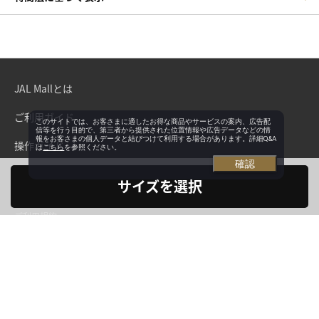
JAL Mallとは
ご利用ガイド
このサイトでは、お客さまに適したお得な商品やサービスの案内、広告配
信等を行う目的で、第三者から提供された位置情報や広告データなどの情
報をお客さまの個人データと結びつけて利用する場合があります。詳細Q&A
操作ガイド
は
こちら
を参照ください。
確認
よくあるご質問・お問い合わせ
サイズを選択
ご利用規約
プライバシーポリシー
会社概要
Copyright©Japan Airlines. All rights reserved.