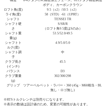
構造
6-4チタンCNC精密加工フェース、811チタン精密鋳造
ボディ、カーボンクラウン
ロフト角(度)
9.5（±2）/10.5（±2）
ライ角(度)
58（STD）-61（UPRT）
シャフト
TENSEI TR
シャフト硬
S/SR/R
さ
（ロフト角9.5度はSのみ）
シャフト重
53.5/52.0/49.5
量(g)
シャフトト
4.9/5.0/5.0
ルク(度)
シャフト調
中
子
クラブ長さ
45.5
(インチ)
バランス
D3
クラブ重量
302/300/298
(g)
グリップ
ツアーベルベット・ラバー・360 (45g・M60相当・BL
無し・ロゴ無し)
※RTSトルクレンチは別売りになります。
※表示の数値は設計値のため、変更の可能性があります。