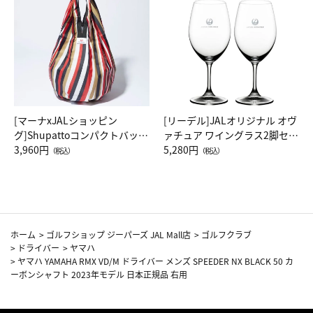
[マーナxJALショッピン
[リーデル]JALオリジナル オヴ
グ]Shupattoコンパクトバッグ
ァチュア ワイングラス2脚セッ
Drop JAL客室乗務員（LC）ス
3,960円
ト（レッドワイン）
5,280円
（税込）
（税込）
カーフ柄
ホーム
>
ゴルフショップ ジーパーズ JAL Mall店
>
ゴルフクラブ
>
ドライバー
>
ヤマハ
>
ヤマハ YAMAHA RMX VD/M ドライバー メンズ SPEEDER NX BLACK 50 カ
ーボンシャフト 2023年モデル 日本正規品 右用