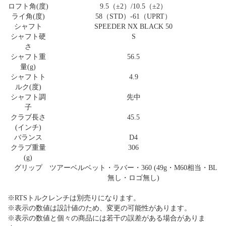
ロフト角(度)
9.5（±2）/10.5（±2）
ライ角(度)
58（STD）-61（UPRT）
シャフト
SPEEDER NX BLACK 50
シャフト硬
S
さ
シャフト重
56.5
量(g)
シャフトト
4.9
ルク(度)
シャフト調
先中
子
クラブ長さ
45.5
(インチ)
バランス
D4
クラブ重量
306
(g)
グリップ
ツアーベルベット・ラバー・360 (49g・M60相当・BL
無し・ロゴ無し)
※RTSトルクレンチは別売りになります。
※表示の数値は設計値のため、変更の可能性があります。
※表示の数値と個々の商品には若干の誤差がある場合がありま