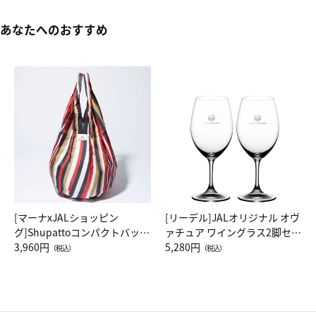
あなたへのおすすめ
[マーナxJALショッピン
[リーデル]JALオリジナル オヴ
グ]Shupattoコンパクトバッグ
ァチュア ワイングラス2脚セッ
Drop JAL客室乗務員（LC）ス
3,960円
ト（レッドワイン）
5,280円
（税込）
（税込）
カーフ柄