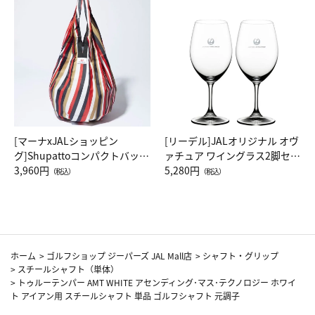
[マーナxJALショッピン
[リーデル]JALオリジナル オヴ
グ]Shupattoコンパクトバッグ
ァチュア ワイングラス2脚セッ
Drop JAL客室乗務員（LC）ス
3,960円
ト（レッドワイン）
5,280円
（税込）
（税込）
カーフ柄
ホーム
>
ゴルフショップ ジーパーズ JAL Mall店
>
シャフト・グリップ
>
スチールシャフト（単体）
>
トゥルーテンパー AMT WHITE アセンディング･マス･テクノロジー ホワイ
ト アイアン用 スチールシャフト 単品 ゴルフシャフト 元調子