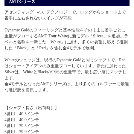
AMTシリーズ
アセンディング･マス･テクノロジーで、ロングからショートまで
番手に左右されないスイングが可能
Dynamic Goldのフィーリングと基本性能をそのままに番手ごとに
重量がフローするAMT Tour Whiteに新モデル「Silver」を追加。ラ
ベルと名称を一新した「White」に加え、多くの要望に応えて復刻
した「Black」と「Red」を含む全4モデルで展開。
Whiteのウェッジは、現行のDynamic Goldと同じシャフトで、Red
はショートアイアンのみ重量フローしています。新たに加わった
Silverは、WhiteとBlackの中間の重量帯で、最も広い層にマッチし
ます。
全4モデルとなったAMTシリーズは、より多くのゴルファーに最適
な選択肢を提供します。
【シャフト長さ（出荷時）】
3番用：40.5インチ
4番用：40.0インチ
5番用：39.5インチ
6番用：39.0インチ