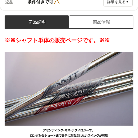
△
条件付きで可
返品
詳細を見る
▼
商品説明
商品情報
※※シャフト単体の販売ページです。※※