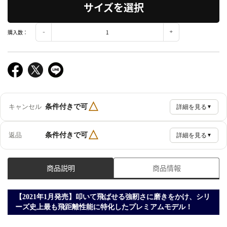
サイズを選択
購入数：
△
条件付きで可
キャンセル
詳細を見る
▼
△
条件付きで可
返品
詳細を見る
▼
商品説明
商品情報
【2021年1月発売】叩いて飛ばせる強靭さに磨きをかけ、シリ
ーズ史上最も飛距離性能に特化したプレミアムモデル！