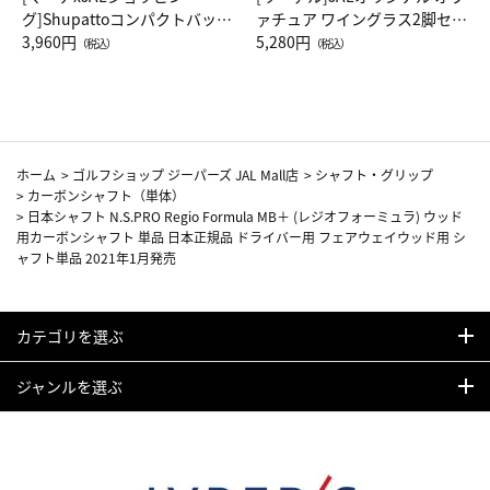
グ]Shupattoコンパクトバッグ
ァチュア ワイングラス2脚セッ
Drop JAL客室乗務員（LC）ス
3,960円
ト（レッドワイン）
5,280円
（税込）
（税込）
カーフ柄
ホーム
>
ゴルフショップ ジーパーズ JAL Mall店
>
シャフト・グリップ
>
カーボンシャフト（単体）
>
日本シャフト N.S.PRO Regio Formula MB＋ (レジオフォーミュラ) ウッド
用カーボンシャフト 単品 日本正規品 ドライバー用 フェアウェイウッド用 シ
ャフト単品 2021年1月発売
カテゴリを選ぶ
ジャンルを選ぶ