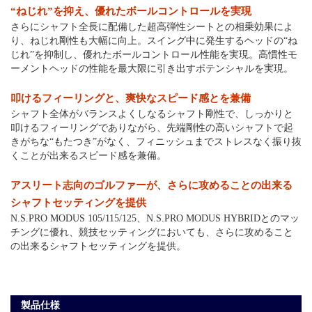
“ねじれ”を抑え、優れたボールコントロールを実現
さらにシャフト全長に配備した超高弾性シートとの相乗効果によ
り、ねじれ剛性も大幅に向上。スイング中に発生するヘッドの“ね
じれ”を抑制し、優れたボールコントロール性能を実現。高慣性モ
ーメントヘッドの性能を最大限に引き出すポテンシャルを実現。
叩けるフィーリングと、爽快なスピード感とを兼備
シャフト全体がバランスよくしなるシャフト剛性で、しっかりと
叩けるフィーリングでありながら、先端剛性の高いシャフトで起
きがちな“もたつき”がなく、フィニッシュまでストレスなく振り抜
くことが出来るスピード感を兼備。
アスリート志向のゴルファーが、さらに攻めることの出来る
シャフトセッティングを提供
N.S.PRO MODUS 105/115/125、N.S.PRO MODUS HYBRIDとのマッ
チングに優れ、競技セッティングにおいても、さらに攻めること
の出来るシャフトセッティングを提供。
製品仕様