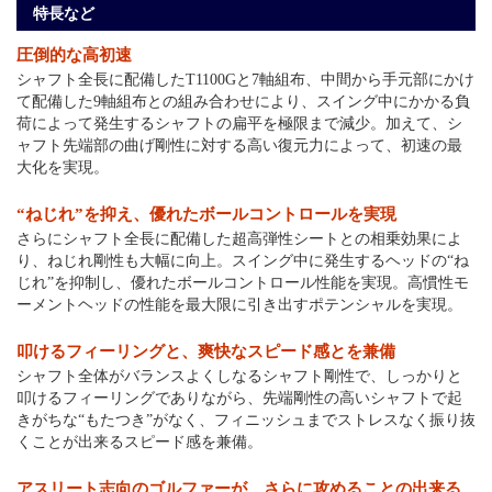
特長など
圧倒的な高初速
シャフト全長に配備したT1100Gと7軸組布、中間から手元部にかけ
て配備した9軸組布との組み合わせにより、スイング中にかかる負
荷によって発生するシャフトの扁平を極限まで減少。加えて、シ
ャフト先端部の曲げ剛性に対する高い復元力によって、初速の最
大化を実現。
“ねじれ”を抑え、優れたボールコントロールを実現
さらにシャフト全長に配備した超高弾性シートとの相乗効果によ
り、ねじれ剛性も大幅に向上。スイング中に発生するヘッドの“ね
じれ”を抑制し、優れたボールコントロール性能を実現。高慣性モ
ーメントヘッドの性能を最大限に引き出すポテンシャルを実現。
叩けるフィーリングと、爽快なスピード感とを兼備
シャフト全体がバランスよくしなるシャフト剛性で、しっかりと
叩けるフィーリングでありながら、先端剛性の高いシャフトで起
きがちな“もたつき”がなく、フィニッシュまでストレスなく振り抜
くことが出来るスピード感を兼備。
アスリート志向のゴルファーが、さらに攻めることの出来る