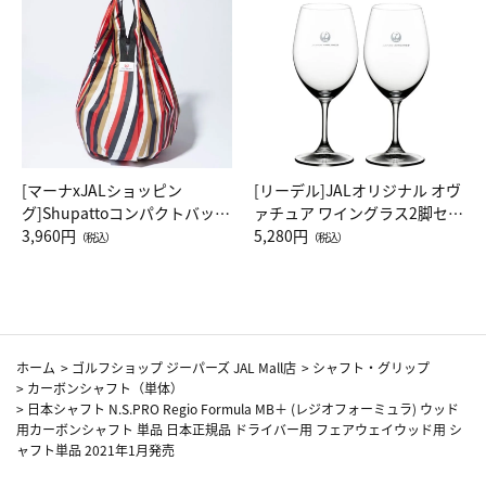
[マーナxJALショッピン
[リーデル]JALオリジナル オヴ
グ]Shupattoコンパクトバッグ
ァチュア ワイングラス2脚セッ
Drop JAL客室乗務員（LC）ス
3,960円
ト（レッドワイン）
5,280円
（税込）
（税込）
カーフ柄
ホーム
>
ゴルフショップ ジーパーズ JAL Mall店
>
シャフト・グリップ
>
カーボンシャフト（単体）
>
日本シャフト N.S.PRO Regio Formula MB＋ (レジオフォーミュラ) ウッド
用カーボンシャフト 単品 日本正規品 ドライバー用 フェアウェイウッド用 シ
ャフト単品 2021年1月発売