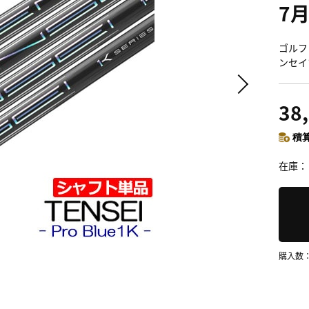
7
ゴルフ 
ンセイ
38
積算
在庫
購入数