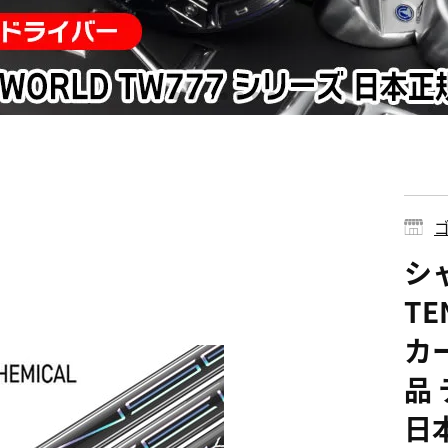
ゴ
シ
TE
カ
品
日