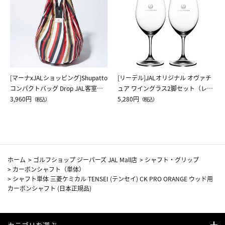
[マーナxJALショッピング]Shupatto
[リーデル]JALオリジナル オヴァチ
コンパクトバッグ Drop JAL客室乗
ュア ワイングラス2脚セット（レッ
務員（LC）スカーフ柄
3,960円
ドワイン）
5,280円
（税込）
（税込）
ホーム
>
ゴルフショップ ジーパーズ JAL Mall店
>
シャフト・グリップ
>
カーボンシャフト（単体）
>
シャフト単体 三菱ケミカル TENSEI (テンセイ) CK PRO ORANGE ウッド用
カーボンシャフト (日本正規品)
カテゴリを選ぶ