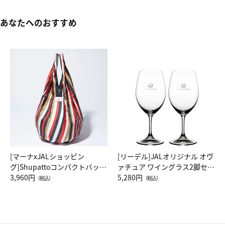
あなたへのおすすめ
[マーナxJALショッピン
[リーデル]JALオリジナル オヴ
グ]Shupattoコンパクトバッグ
ァチュア ワイングラス2脚セッ
Drop JAL客室乗務員（LC）ス
3,960円
ト（レッドワイン）
5,280円
（税込）
（税込）
カーフ柄