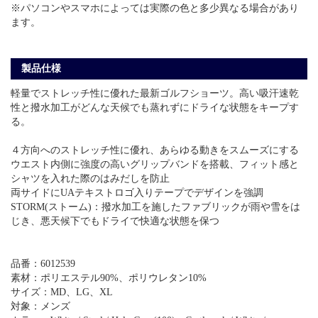
※パソコンやスマホによっては実際の色と多少異なる場合があり
ます。
製品仕様
軽量でストレッチ性に優れた最新ゴルフショーツ。高い吸汗速乾
性と撥水加工がどんな天候でも蒸れずにドライな状態をキープす
る。
４方向へのストレッチ性に優れ、あらゆる動きをスムーズにする
ウエスト内側に強度の高いグリップバンドを搭載、フィット感と
シャツを入れた際のはみだしを防止
両サイドにUAテキストロゴ入りテープでデザインを強調
STORM(ストーム)：撥水加工を施したファブリックが雨や雪をは
じき、悪天候下でもドライで快適な状態を保つ
品番：6012539
素材：ポリエステル90%、ポリウレタン10%
サイズ：MD、LG、XL
対象：メンズ