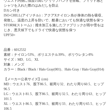
ウエスト内側に強度の高いグリップバンドを搭載、フィット感と
シャツを入れた際のはみだしを防止
Dカン付き
ISO-CHILL(アイソチル)：アクアXナイロン糸が身体の熱を吸収、
発散し、温度の上昇を防いで、酷暑においても快適な状態を保つ
STORM(ストーム)：撥水加工を施したファブリックが雨や雪をは
じき、悪天候下でもドライで快適な状態を保つ
UPF50+
品番：6012532
素材：ナイロン53%、ポリエステル39%、ポリウレタン8%
サイズ：MD、LG、XL
対象：メンズ
カラー：Black / Black / Halo Gray(001)、Halo Gray / Halo Gray(014)
【メーカー公表サイズ】(cm)
MD：ウエスト76、股下86.5、裾周り32、わたり周り60.5、ヒップ
96.5
LG：ウエスト81.5、股下86.5、裾周り32.5、わたり周り63、ヒップ
101.5
XL：ウエスト86.5、股下86.5、裾周り33、わたり周り65.5、ヒップ
106.5