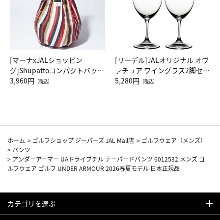
[マーナxJALショッピン
[リーデル]JALオリジナル オヴ
グ]Shupattoコンパクトバッグ
ァチュア ワイングラス2脚セッ
Drop JAL客室乗務員（LC）ス
3,960円
ト（レッドワイン）
5,280円
（税込）
（税込）
カーフ柄
ホーム
>
ゴルフショップ ジーパーズ JAL Mall店
>
ゴルフウェア（メンズ）
>
パンツ
>
アンダーアーマー UAドライブチル テーパードパンツ 6012532 メンズ ゴ
ルフウェア ゴルフ UNDER ARMOUR 2026春夏モデル 日本正規品
カテゴリを選ぶ