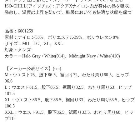
ISO-CHILL(アイソチル)：アクアXナイロン糸が身体の熱を吸収、
発散し、温度の上昇を防いで、酷暑においても快適な状態を保つ
品番：6001259
素材：ナイロン53%、ポリエステル39%、ポリウレタン8%
サイズ：MD、LG、XL、XXL
対象：メンズ
カラー：Halo Gray / White(014)、Midnight Navy / White(410)
【メーカー公表サイズ】(cm)
M：ウエスト76、股下86.5、裾回り32、わたり周り60.5、ヒップ
96.6
L：ウエスト81.5、股下86.5、裾回り32.5、わたり周り63、ヒップ
101.5
XL：ウエスト86.5、股下86.5、裾回り33、わたり周り65.5、ヒップ
106.5
XXL：ウエスト91.5、股下86.5、裾回り33.5、わたり周り68、ヒッ
プ112