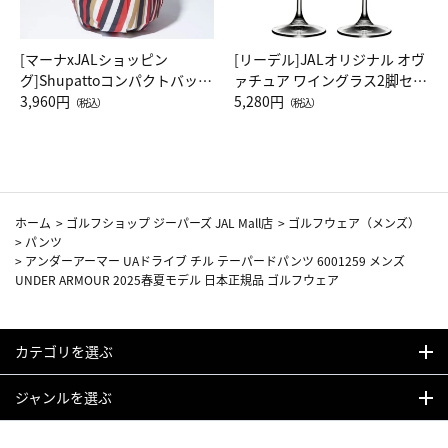
[マーナxJALショッピン
[リーデル]JALオリジナル オヴ
グ]Shupattoコンパクトバッグ
ァチュア ワイングラス2脚セッ
Drop JAL客室乗務員（LC）ス
3,960円
ト（レッドワイン）
5,280円
（税込）
（税込）
カーフ柄
ホーム
>
ゴルフショップ ジーパーズ JAL Mall店
>
ゴルフウェア（メンズ）
>
パンツ
>
アンダーアーマー UAドライブ チル テーパードパンツ 6001259 メンズ
UNDER ARMOUR 2025春夏モデル 日本正規品 ゴルフウェア
カテゴリを選ぶ
ジャンルを選ぶ