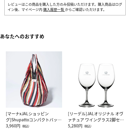
レビューはこの商品を購入した方のみ投稿いただけます。購入商品はログ
イン後、マイページ内
購入履歴一覧
からご確認いただけます。
あなたへのおすすめ
[マーナxJALショッピン
[リーデル]JALオリジナル オヴ
グ]Shupattoコンパクトバッグ
ァチュア ワイングラス2脚セッ
Drop JAL客室乗務員（LC）ス
3,960円
ト（レッドワイン）
5,280円
（税込）
（税込）