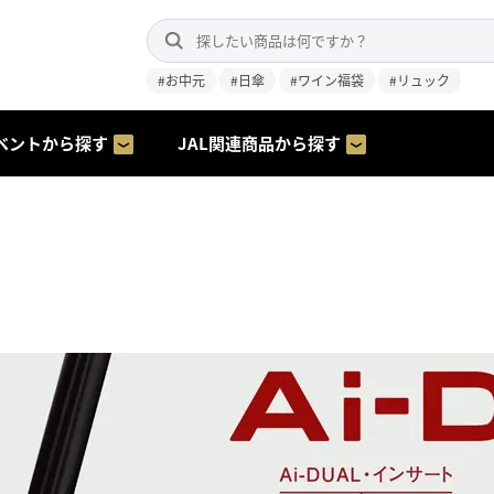
#お中元
#日傘
#ワイン福袋
#リュック
ベントから探す
JAL関連商品から探す