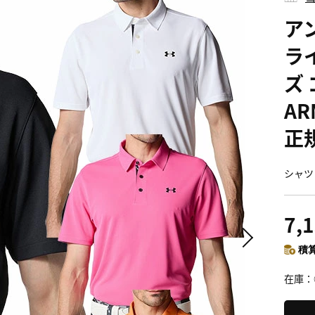
ア
ライ
ズ 
AR
正
シャツ 
7,
積算
在庫