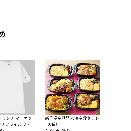
め
JAL特製
レー 200
10,800円
（
ド ランチ マーケッ
新千歳空港発 冷凍空弁セット
ッチフライス クル
（6種）
注半袖Ｔシャツ
7,560円
込）
（税込）