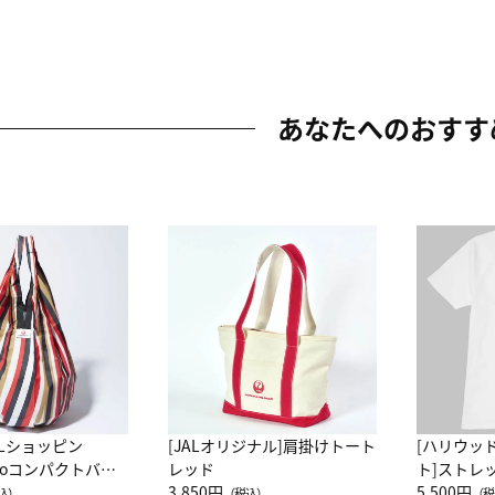
あなたへのおすす
ALショッピン
[JALオリジナル]肩掛けトート
[ハリウッ
attoコンパクトバッ
レッド
ト]ストレ
JAL客室乗務員
3,850円
ーネック別
5,500円
込）
（税込）
（税