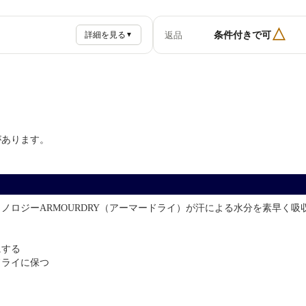
△
条件付きで可
返品
詳細を見る
▼
があります。
ノロジーARMOURDRY（アーマードライ）が汗による水分を素早く
にする
ドライに保つ