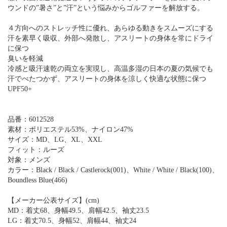
ウンドの”暑さ”と”汗”という悩みからゴルファーを解放する。
４方向へのストレッチ性に優れ、あらゆる動きをスムーズにする
汗を素早く吸収、外部へ発散し、アスリートの身体を常にドライ
に保つ
臭いを軽減
冷感と吸汗速乾の両立を実現し、高温多湿の日本の夏の気候でも
汗でべたつかず、アスリートの身体を涼しく快適な状態に保つ
UPF50+
品番：6012528
素材：ポリエステル53%、ナイロン47%
サイズ：MD、LG、XL、XXL
フィット：ルーズ
対象：メンズ
カラー：Black / Black / Castlerock(001)、White / White / Black(100)、
Boundless Blue(466)
【メーカー公表サイズ】(cm)
MD：着丈68、身幅49.5、肩幅42.5、袖丈23.5
LG：着丈70.5、身幅52、肩幅44、袖丈24