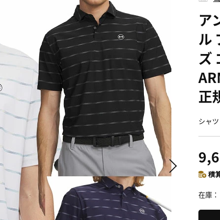
ア
ル 
ズ 
AR
正
シャツ 
9,
積算
在庫