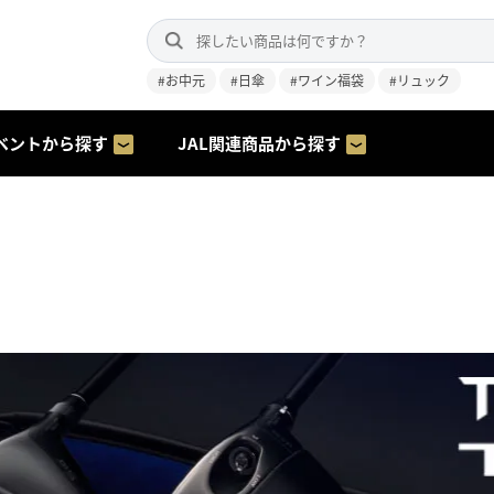
#お中元
#日傘
#ワイン福袋
#リュック
ベントから探す
JAL関連商品から探す