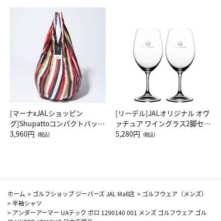
[マーナxJALショッピン
[リーデル]JALオリジナル オヴ
グ]Shupattoコンパクトバッグ
ァチュア ワイングラス2脚セッ
Drop JAL客室乗務員（LC）ス
3,960円
ト（レッドワイン）
5,280円
（税込）
（税込）
カーフ柄
ホーム
>
ゴルフショップ ジーパーズ JAL Mall店
>
ゴルフウェア（メンズ）
>
半袖シャツ
>
アンダーアーマー UAテック ポロ 1290140 001 メンズ ゴルフウェア ゴル