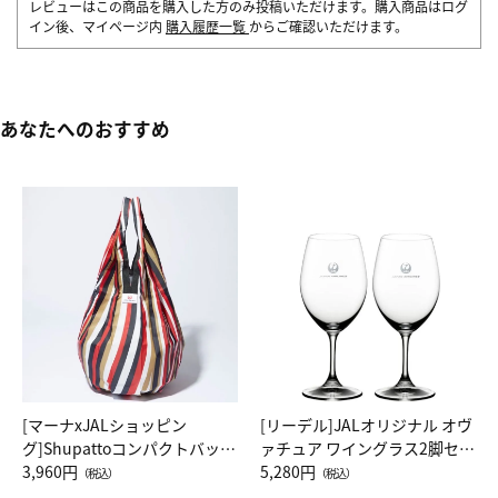
レビューはこの商品を購入した方のみ投稿いただけます。購入商品はログ
イン後、マイページ内
購入履歴一覧
からご確認いただけます。
あなたへのおすすめ
[マーナxJALショッピン
[リーデル]JALオリジナル オヴ
グ]Shupattoコンパクトバッグ
ァチュア ワイングラス2脚セッ
Drop JAL客室乗務員（LC）ス
3,960円
ト（レッドワイン）
5,280円
（税込）
（税込）
カーフ柄