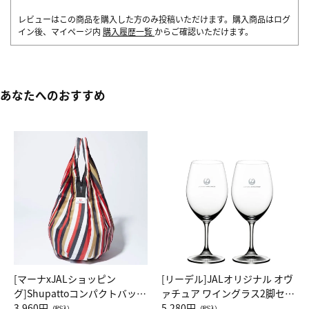
レビューはこの商品を購入した方のみ投稿いただけます。購入商品はログ
イン後、マイページ内
購入履歴一覧
からご確認いただけます。
あなたへのおすすめ
[マーナxJALショッピン
[リーデル]JALオリジナル オヴ
グ]Shupattoコンパクトバッグ
ァチュア ワイングラス2脚セッ
Drop JAL客室乗務員（LC）ス
3,960円
ト（レッドワイン）
5,280円
（税込）
（税込）