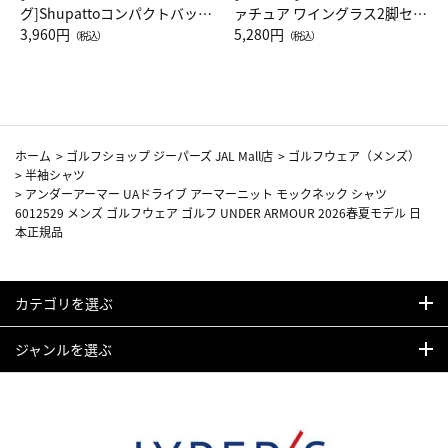
グ]Shupattoコンパクトバッグ
ァチュア ワイングラス2脚セッ
Drop JAL客室乗務員（LC）ス
3,960円
ト（レッドワイン）
5,280円
（税込）
（税込）
カーフ柄
ホーム
>
ゴルフショップ ジーパーズ JAL Mall店
>
ゴルフウェア（メンズ）
>
半袖シャツ
>
アンダーアーマー UAドライブ アーマーニット モックネック シャツ
6012529 メンズ ゴルフウェア ゴルフ UNDER ARMOUR 2026春夏モデル 日
本正規品
カテゴリを選ぶ
ジャンルを選ぶ