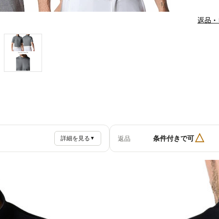
返品・
△
条件付きで可
返品
詳細を見る
▼