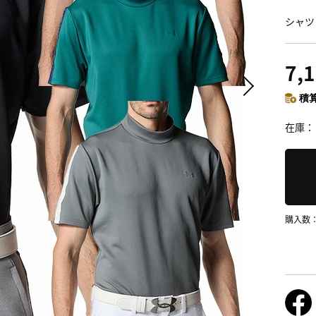
シャツ 
7,
積算
在庫
購入数