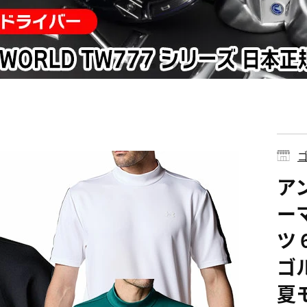
ゴ
ア
ー
ツ 
ゴル
夏