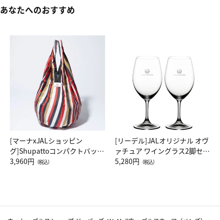
あなたへのおすすめ
[マーナxJALショッピン
[リーデル]JALオリジナル オヴ
グ]Shupattoコンパクトバッグ
ァチュア ワイングラス2脚セッ
Drop JAL客室乗務員（LC）ス
3,960円
ト（レッドワイン）
5,280円
（税込）
（税込）
カーフ柄