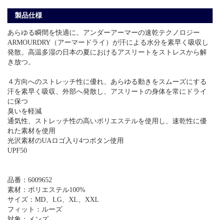
製品仕様
あらゆる瞬間を快適に。アンダーアーマーの速乾テクノロジー
ARMOURDRY（アーマードライ）が汗による水分を素早く吸収し
発散。高温多湿の日本の夏におけるアスリートをストレスから解
き放つ。
４方向へのストレッチ性に優れ、あらゆる動きをスムーズにする
汗を素早く吸収、外部へ発散し、アスリートの身体を常にドライ
に保つ
臭いを軽減
通気性、ストレッチ性の高いポリエステルを使用し、速乾性に優
れた素材を使用
光沢素材のUAロゴ入り4つボタン使用
UPF50
品番：6009652
素材：ポリエステル100%
サイズ：MD、LG、XL、XXL
フィット：ルーズ
対象：メンズ