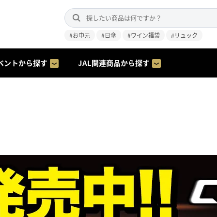
#お中元
#日傘
#ワイン福袋
#リュック
ベントから探す
JAL関連商品から探す