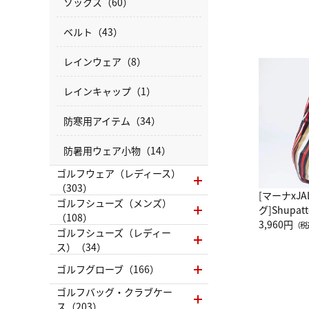
ソックス（60）
ベルト（43）
レインウェア（8）
レインキャップ（1）
防寒用アイテム（34）
防暑用ウェア小物（14）
ゴルフウェア（レディース）
（303）
[マーナxJ
ゴルフシューズ（メンズ）
グ]Shup
（108）
グ Drop 
3,960円
（税
ゴルフシューズ（レディー
（LC）ス
ス）（34）
ゴルフグローブ（166）
ゴルフバッグ・クラブケー
ス（203）