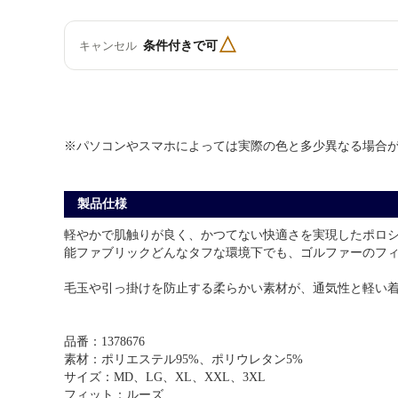
△
条件付きで可
キャンセル
※パソコンやスマホによっては実際の色と多少異なる場合
製品仕様
軽やかで肌触りが良く、かつてない快適さを実現したポロ
能ファブリックどんなタフな環境下でも、ゴルファーのフ
毛玉や引っ掛けを防止する柔らかい素材が、通気性と軽い
品番：1378676
素材：ポリエステル95%、ポリウレタン5%
サイズ：MD、LG、XL、XXL、3XL
フィット：ルーズ