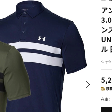
ア
3.
ン
UN
ル
シャツ 
5,
積算
在庫