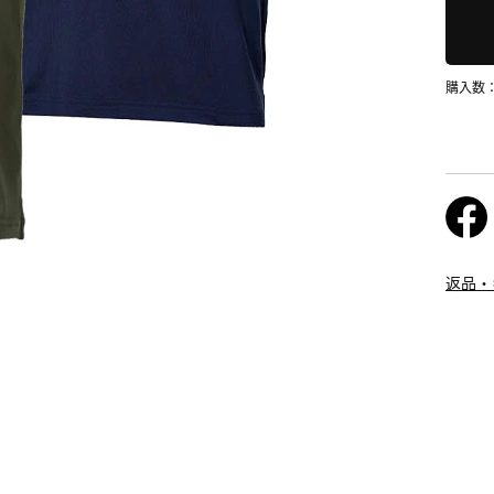
購入数
返品・