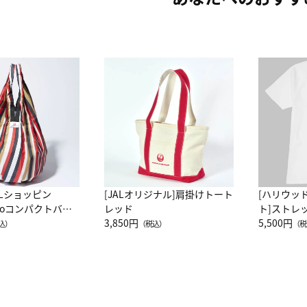
ALショッピン
[JALオリジナル]肩掛けトート
[ハリウッ
attoコンパクトバッ
レッド
ト]ストレ
JAL客室乗務員
3,850円
ーネック別
5,500円
込）
（税込）
（税
カーフ柄