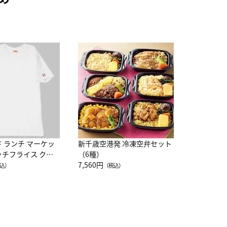
JAL特製
レー 200
10,800円
（
ド ランチ マーケッ
新千歳空港発 冷凍空弁セット
ッチフライス クル
（6種）
注半袖Ｔシャツ
7,560円
込）
（税込）