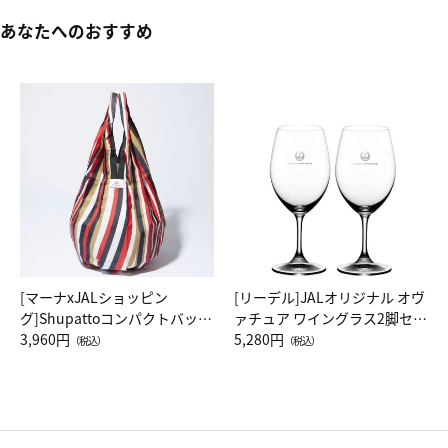
あなたへのおすすめ
[マーナxJALショッピン
[リーデル]JALオリジナル オヴ
グ]Shupattoコンパクトバッグ
ァチュア ワイングラス2脚セッ
Drop JAL客室乗務員（LC）ス
3,960円
ト（レッドワイン）
5,280円
（税込）
（税込）
カーフ柄