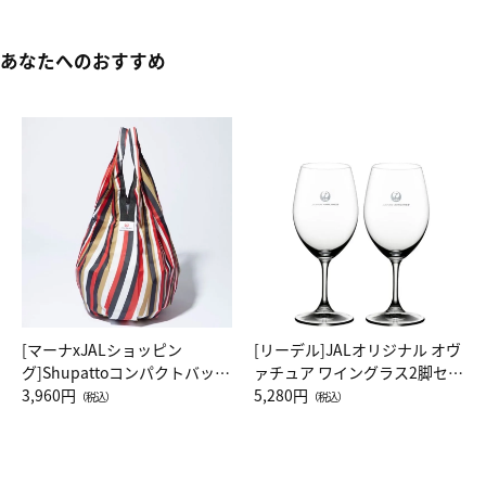
あなたへのおすすめ
[マーナxJALショッピン
[リーデル]JALオリジナル オヴ
グ]Shupattoコンパクトバッグ
ァチュア ワイングラス2脚セッ
Drop JAL客室乗務員（LC）ス
3,960円
ト（レッドワイン）
5,280円
（税込）
（税込）
カーフ柄