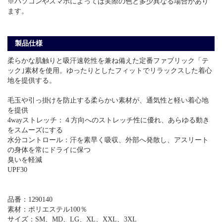
※パソコンやスマホによっては実際の色と多少異なる場合があり
ます。
製品仕様
柔らかな肌触りと吸汗速乾性を兼ね備えた定番ファブリック「テ
ック｣素材を使用。ゆったりとしたフィットでリラックスした着心
地を提供する。
毛玉や引っ掛けを防止する柔らかい素材が、通気性と軽い着心地
を提供
4wayストレッチ：４方向へのストレッチ性に優れ、あらゆる動き
をスムーズにする
水分コントロール：汗を素早く吸収、外部へ発散し、アスリート
の身体を常にドライに保つ
臭いを軽減
UPF30
品番：1290140
素材：ポリエステル100％
サイズ：SM、MD、LG、XL、XXL、3XL