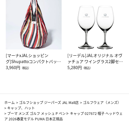
[マーナxJALショッピン
[リーデル]JALオリジナル オヴ
グ]Shupattoコンパクトバッグ
ァチュア ワイングラス2脚セッ
Drop JAL客室乗務員（LC）ス
3,960円
ト（レッドワイン）
5,280円
（税込）
（税込）
カーフ柄
ホーム
>
ゴルフショップ ジーパーズ JAL Mall店
>
ゴルフウェア（メンズ）
>
キャップ、ハット
>
プーマ メンズ ゴルフ メッシュ P ベント キャップ 027672 帽子 ヘッドウェ
ア 2026春夏モデル PUMA 日本正規品