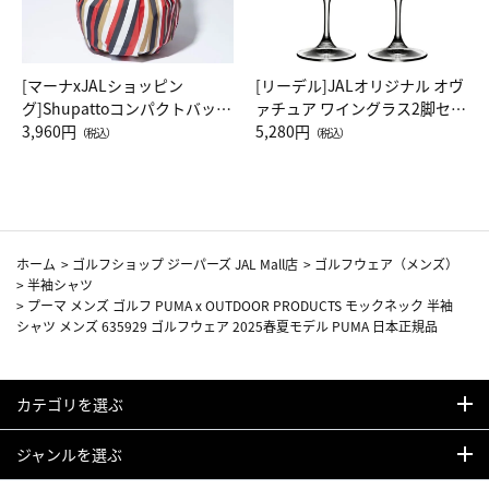
[マーナxJALショッピン
[リーデル]JALオリジナル オヴ
グ]Shupattoコンパクトバッグ
ァチュア ワイングラス2脚セッ
Drop JAL客室乗務員（LC）ス
3,960円
ト（レッドワイン）
5,280円
（税込）
（税込）
カーフ柄
ホーム
>
ゴルフショップ ジーパーズ JAL Mall店
>
ゴルフウェア（メンズ）
>
半袖シャツ
>
プーマ メンズ ゴルフ PUMA x OUTDOOR PRODUCTS モックネック 半袖
シャツ メンズ 635929 ゴルフウェア 2025春夏モデル PUMA 日本正規品
カテゴリを選ぶ
ジャンルを選ぶ