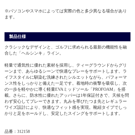
※パソコンやスマホによっては実際の色と多少異なる場合があり
ます。
製品仕様
クラシックなデザインと、ゴルフに求められる最新の機能性を融
合した「ヘルシンキ」ライン。
軽量で通気性に優れた素材を採用し、ティーグラウンドからグリ
ーンまで、あらゆるシーンで快適なプレーをサポートします。ラ
イフスタイルに馴染む洗練されたシルエットながら、パフォーマ
ンス性をしっかりと備えた一足です。着地時の衝撃を吸収し、次
の一歩を軽やかに導く軽量EVAミッドソール「PROFOAM」を搭
載。さらに、防水性に優れたアッパーは1年保証付きで、天候を問
わず安心してプレーできます。丸みを帯びたつま先とレギュラー
ワイズ設計により、快適なフィット感を実現。靴紐タイプでしっ
かりと足をホールドし、安定したスイングをサポートします。
品番：312158