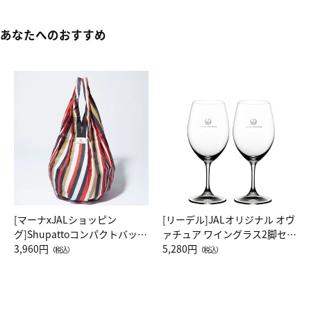
あなたへのおすすめ
[マーナxJALショッピン
[リーデル]JALオリジナル オヴ
グ]Shupattoコンパクトバッグ
ァチュア ワイングラス2脚セッ
Drop JAL客室乗務員（LC）ス
3,960円
ト（レッドワイン）
5,280円
（税込）
（税込）
カーフ柄