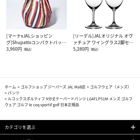
[マーナxJALショッピン
[リーデル]JALオリジナル オヴ
グ]Shupattoコンパクトバッグ
ァチュア ワイングラス2脚セッ
Drop JAL客室乗務員（LC）ス
3,960円
ト（レッドワイン）
5,280円
（税込）
（税込）
カーフ柄
ホーム
>
ゴルフショップ ジーパーズ JAL Mall店
>
ゴルフウェア（メンズ）
>
パンツ
>
ルコックスポルティフ 9分丈テーパードパンツ LG4FLP51M メンズ ゴルフ
ウェア ゴルフ le coq sportif golf 日本正規品
カテゴリを選ぶ