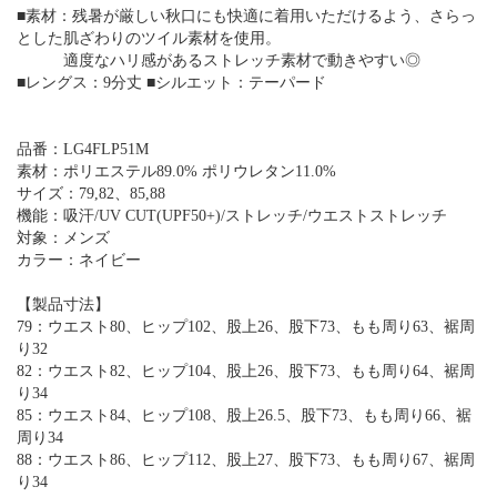
■素材：残暑が厳しい秋口にも快適に着用いただけるよう、さらっ
とした肌ざわりのツイル素材を使用。
適度なハリ感があるストレッチ素材で動きやすい◎
■レングス：9分丈 ■シルエット：テーパード
品番：LG4FLP51M
素材：ポリエステル89.0% ポリウレタン11.0%
サイズ：79,82、85,88
機能：吸汗/UV CUT(UPF50+)/ストレッチ/ウエストストレッチ
対象：メンズ
カラー：ネイビー
【製品寸法】
79：ウエスト80、ヒップ102、股上26、股下73、もも周り63、裾周
り32
82：ウエスト82、ヒップ104、股上26、股下73、もも周り64、裾周
り34
85：ウエスト84、ヒップ108、股上26.5、股下73、もも周り66、裾
周り34
88：ウエスト86、ヒップ112、股上27、股下73、もも周り67、裾周
り34