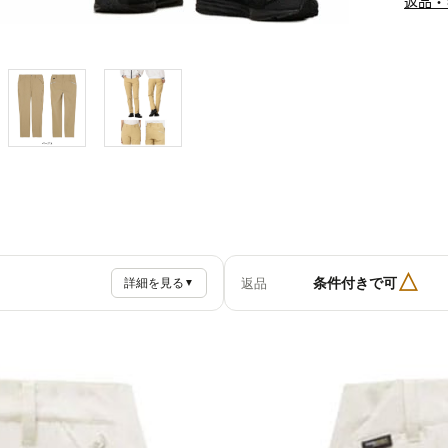
返品・
△
条件付きで可
返品
詳細を見る
▼