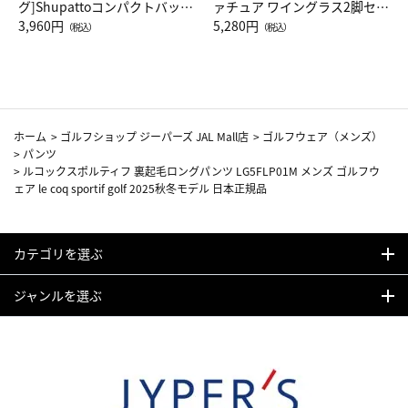
グ]Shupattoコンパクトバッグ
ァチュア ワイングラス2脚セッ
Drop JAL客室乗務員（LC）ス
3,960円
ト（レッドワイン）
5,280円
（税込）
（税込）
カーフ柄
ホーム
>
ゴルフショップ ジーパーズ JAL Mall店
>
ゴルフウェア（メンズ）
>
パンツ
>
ルコックスポルティフ 裏起毛ロングパンツ LG5FLP01M メンズ ゴルフウ
ェア le coq sportif golf 2025秋冬モデル 日本正規品
カテゴリを選ぶ
ジャンルを選ぶ