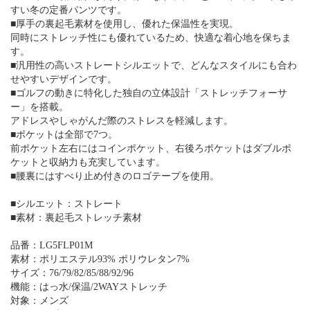
すい冬の定番パンツです。
■厚手の裏起毛素材を使用し、優れた保温性を実現。
同時にストレッチ性にも優れているため、快適な着心地を保ちま
す。
■汎用性の高いストレートシルエットで、どんなスタイルにも合わ
せやすいデザインです。
■ゴルフの動きに特化した独自の立体設計「ストレッチフォーサ
ー」を搭載。
アドレスやしゃがんだ際のストレスを軽減します。
■ポケットは全部で7つ。
前ポケット左右にはコインポケット、右後ろポケットはダブルポ
ケットと収納力も充実しています。
■腰裏にはすべり止め付きのロゴテープを使用。
■シルエット：ストレート
■素材：裏起毛ストレッチ素材
品番：LG5FLP01M
素材：ポリエステル93% ポリウレタン7%
サイズ：76/79/82/85/88/92/96
機能：はっ水/保温/2WAYストレッチ
対象：メンズ