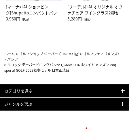
[マーナxJALショッピン
[リーデル]JALオリジナル オヴ
グ]Shupattoコンパクトバッグ
ァチュア ワイングラス2脚セッ
Drop JAL客室乗務員（LC）ス
3,960円
ト（レッドワイン）
5,280円
（税込）
（税込）
カーフ柄
ホーム
>
ゴルフショップ ジーパーズ JAL Mall店
>
ゴルフウェア（メンズ）
>
パンツ
>
ルコック テーパードロングパンツ QGMWJD04 ホワイト メンズ le coq
sportif GOLF 2023秋冬モデル 日本正規品
カテゴリを選ぶ
ジャンルを選ぶ