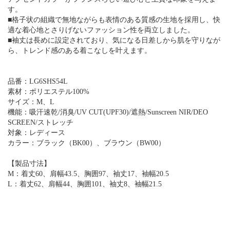
す。
■格子状の組織で無地ながらも表情のある質感の生地を採用し、快
適な着心地とさりげないファッション性を両立しました。
■袖丈は長めに設定されており、気になる日差しから肌を守りなが
ら、トレンド感のある着こなしを叶えます。
品番：LG6SHS54L
素材：ポリエステル100%
サイズ：M、L
機能：吸汗速乾/消臭/UV CUT(UPF30)/遮熱/Sunscreen NIR/DEO
SCREEN/ストレッチ
対象：レディース
カラー：ブラック（BK00）、ブラウン（BW00）
【製品寸法】
M：着丈60、肩幅43.5、胸囲97、袖丈17、袖幅20.5
L：着丈62、肩幅44、胸囲101、袖丈8、袖幅21.5