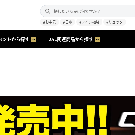
#お中元
#日傘
#ワイン福袋
#リュック
ベントから探す
JAL関連商品から探す