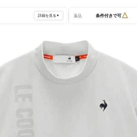
△
条件付きで可
返品
詳細を見る
▼