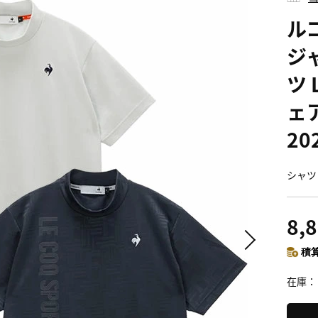
ル
ジ
ツ 
ェア
2
シャツ 
8,
積算
在庫