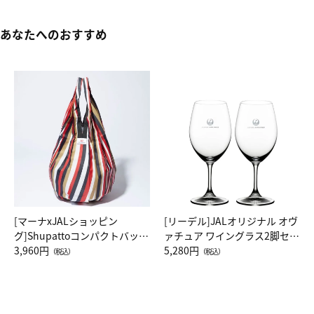
あなたへのおすすめ
[マーナxJALショッピン
[リーデル]JALオリジナル オヴ
グ]Shupattoコンパクトバッグ
ァチュア ワイングラス2脚セッ
Drop JAL客室乗務員（LC）ス
3,960円
ト（レッドワイン）
5,280円
（税込）
（税込）
カーフ柄