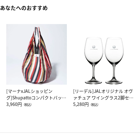
あなたへのおすすめ
[マーナxJALショッピン
[リーデル]JALオリジナル オヴ
グ]Shupattoコンパクトバッグ
ァチュア ワイングラス2脚セッ
Drop JAL客室乗務員（LC）ス
3,960円
ト（レッドワイン）
5,280円
（税込）
（税込）
カーフ柄