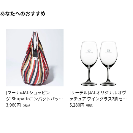
あなたへのおすすめ
[マーナxJALショッピン
[リーデル]JALオリジナル オヴ
グ]Shupattoコンパクトバッグ
ァチュア ワイングラス2脚セッ
Drop JAL客室乗務員（LC）ス
3,960円
ト（レッドワイン）
5,280円
（税込）
（税込）
カーフ柄