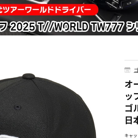
ゴ
オー
ップ
ゴ
日
キャッ