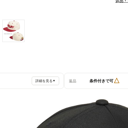
返品・
△
条件付きで可
返品
詳細を見る
▼