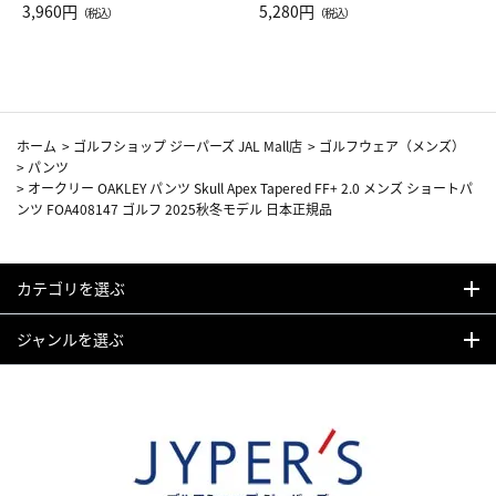
Drop JAL客室乗務員（LC）ス
3,960円
ト（レッドワイン）
5,280円
（税込）
（税込）
カーフ柄
ホーム
>
ゴルフショップ ジーパーズ JAL Mall店
>
ゴルフウェア（メンズ）
>
パンツ
>
オークリー OAKLEY パンツ Skull Apex Tapered FF+ 2.0 メンズ ショートパ
ンツ FOA408147 ゴルフ 2025秋冬モデル 日本正規品
カテゴリを選ぶ
ジャンルを選ぶ