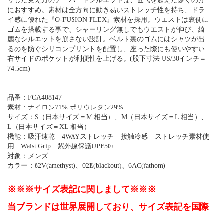
リした見え方のテーパードシルエットは、世代を超えた多くの方
におすすめ。素材は全方向に動き易いストレッチ性を持ち、ドラ
イ感に優れた『O-FUSION FLEX』素材を採用。ウエストは裏側に
ゴムを搭載する事で、シャーリング無しでもウエストが伸び、綺
麗なシルエットを崩さない設計。ベルト裏のゴムにはシャツが出
るのを防ぐシリコンプリントを配置し、座った際にも使いやすい
右サイドのポケットが利便性を上げる。(股下寸法 US/30インチ＝
74.5cm)
品番：FOA408147
素材：ナイロン71% ポリウレタン29%
サイズ：S（日本サイズ＝M 相当）、M（日本サイズ＝L 相当）、
L（日本サイズ＝XL 相当）
機能：吸汗速乾 4WAYストレッチ 接触冷感 ストレッチ素材使
用 Waist Grip 紫外線保護UPF50+
対象：メンズ
カラー：82V(amethyst)、02E(blackout)、6AC(fathom)
※※※サイズ表記に関しまして※※※
当ブランドは世界展開しており、サイズ表記を国際