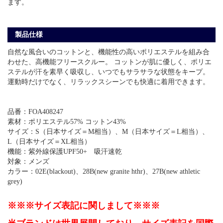
ます。
製品仕様
自然な風合いのコットンと、機能性の高いポリエステルを組み合
わせた、高機能フリースクルー。 コットンが肌に優しく、ポリエ
ステルが汗を素早く吸収し、いつでもサラサラな状態をキープ。
運動時だけでなく、リラックスシーンでも快適に着用できます。
品番：FOA408247
素材：ポリエステル57% コットン43%
サイズ：S（日本サイズ＝M相当）、M（日本サイズ＝L相当）、
L（日本サイズ＝XL相当）
機能：紫外線保護UPF50+ 吸汗速乾
対象：メンズ
カラー：02E(blackout)、28B(new granite hthr)、27B(new athletic
grey)
※※※サイズ表記に関しまして※※※