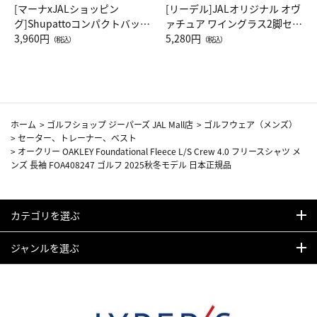
[マーナxJALショッピン
[リーデル]JALオリジナル オヴ
グ]Shupattoコンパクトバッグ
ァチュア ワイングラス2脚セッ
Drop JAL客室乗務員（LC）ス
3,960円
ト（レッドワイン）
5,280円
（税込）
（税込）
カーフ柄
ホーム
>
ゴルフショップ ジーパーズ JAL Mall店
>
ゴルフウェア（メンズ）
>
セーター、トレーナー、ベスト
>
オークリー OAKLEY Foundational Fleece L/S Crew 4.0 フリースシャツ メ
ンズ 長袖 FOA408247 ゴルフ 2025秋冬モデル 日本正規品
カテゴリを選ぶ
ジャンルを選ぶ