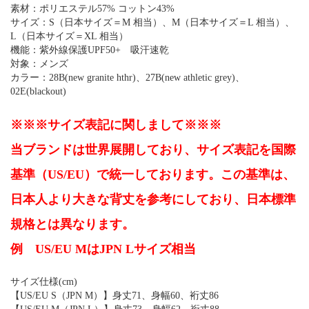
素材：ポリエステル57% コットン43%
サイズ：S（日本サイズ＝M 相当）、M（日本サイズ＝L 相当）、
L（日本サイズ＝XL 相当）
機能：紫外線保護UPF50+ 吸汗速乾
対象：メンズ
カラー：28B(new granite hthr)、27B(new athletic grey)、
02E(blackout)
※※※サイズ表記に関しまして※※※
当ブランドは世界展開しており、サイズ表記を国際
基準（US/EU）で統一しております。この基準は、
日本人より大きな背丈を参考にしており、日本標準
規格とは異なります。
例 US/EU MはJPN Lサイズ相当
サイズ仕様(cm)
【US/EU S（JPN M）】身丈71、身幅60、裄丈86