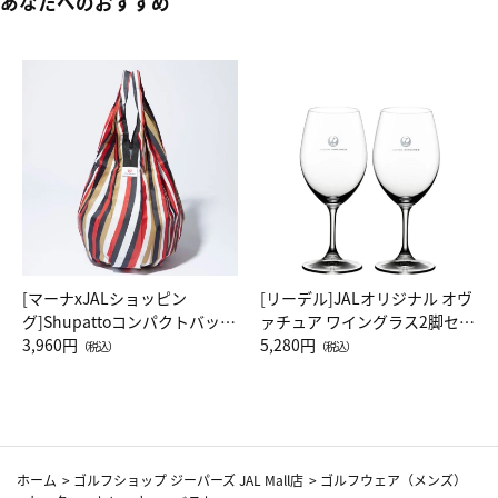
あなたへのおすすめ
[マーナxJALショッピン
[リーデル]JALオリジナル オヴ
グ]Shupattoコンパクトバッグ
ァチュア ワイングラス2脚セッ
Drop JAL客室乗務員（LC）ス
3,960円
ト（レッドワイン）
5,280円
（税込）
（税込）
カーフ柄
ホーム
>
ゴルフショップ ジーパーズ JAL Mall店
>
ゴルフウェア（メンズ）