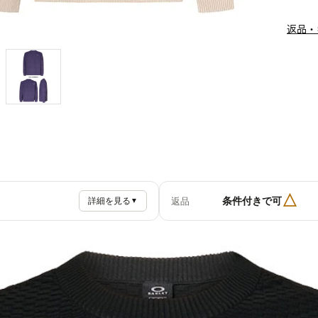
返品・
△
条件付きで可
返品
詳細を見る
▼