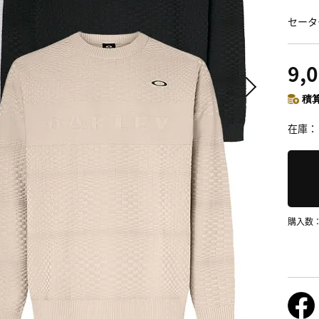
セータ
9,
積算
在庫
購入数