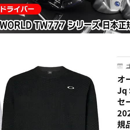
ゴ
オ
Jq
セ
20
規