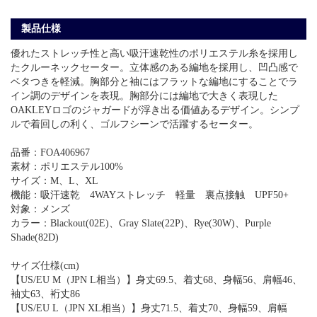
製品仕様
優れたストレッチ性と高い吸汗速乾性のポリエステル糸を採用し
たクルーネックセーター。立体感のある編地を採用し、凹凸感で
ベタつきを軽減。胸部分と袖にはフラットな編地にすることでラ
イン調のデザインを表現。胸部分には編地で大きく表現した
OAKLEYロゴのジャガードが浮き出る価値あるデザイン。シンプ
ルで着回しの利く、ゴルフシーンで活躍するセーター。
品番：FOA406967
素材：ポリエステル100%
サイズ：M、L、XL
機能：吸汗速乾 4WAYストレッチ 軽量 裏点接触 UPF50+
対象：メンズ
カラー：Blackout(02E)、Gray Slate(22P)、Rye(30W)、Purple
Shade(82D)
サイズ仕様(cm)
【US/EU M（JPN L相当）】身丈69.5、着丈68、身幅56、肩幅46、
袖丈63、裄丈86
【US/EU L（JPN XL相当）】身丈71.5、着丈70、身幅59、肩幅