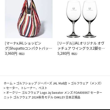
[マーナxJALショッピン
[リーデル]JALオリジナル オヴ
グ]Shupattoコンパクトバッグ
ァチュア ワイングラス2脚セッ
Drop JAL客室乗務員（LC）ス
3,960円
ト（レッドワイン）
5,280円
（税込）
（税込）
カーフ柄
ホーム
>
ゴルフショップ ジーパーズ JAL Mall店
>
ゴルフウェア（メンズ）
>
セーター、トレーナー、ベスト
>
オークリー ゴルフウェア Logo Jq Sweater メンズ FOA406967 セーター
ニット ゴルフウェア 2024秋冬モデル OAKLEY 日本正規品