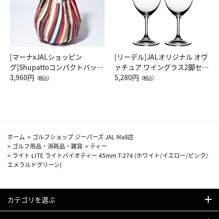
[マーナxJALショッピン
[リーデル]JALオリジナル オヴ
グ]Shupattoコンパクトバッグ
ァチュア ワイングラス2脚セッ
Drop JAL客室乗務員（LC）ス
3,960円
ト（レッドワイン）
5,280円
（税込）
（税込）
カーフ柄
ホーム
>
ゴルフショップ ジーパーズ JAL Mall店
>
ゴルフ用品・消耗品・雑貨
>
ティー
>
ライト LITE ライトバイオティー 45mm T-274 (ホワイト/イエロー/ピンク/
エメラルドグリーン)
カテゴリを選ぶ