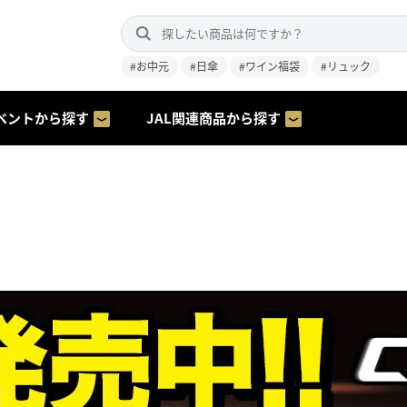
#お中元
#日傘
#ワイン福袋
#リュック
ベントから探す
JAL関連商品から探す