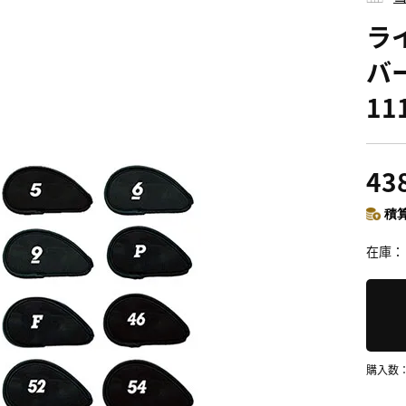
ラ
バ
11
43
積算
在庫
購入数