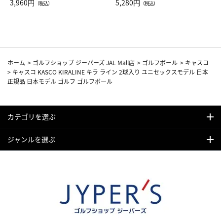
Drop JAL客室乗務員（LC）ス
3,960円
ト（レッドワイン）
5,280円
（税込）
（税込）
カーフ柄
ホーム
>
ゴルフショップ ジーパーズ JAL Mall店
>
ゴルフボール
>
キャスコ
>
キャスコ KASCO KIRALINE キラ ライン 2球入り ユニセックスモデル 日本
正規品 日本モデル ゴルフ ゴルフボール
カテゴリを選ぶ
ジャンルを選ぶ