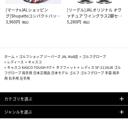
[マーナxJALショッピン
[リーデル]JALオリジナル オヴ
グ]Shupattoコンパクトバッグ
ァチュア ワイングラス2脚セッ
Drop JAL客室乗務員（LC）ス
3,960円
ト（レッドワイン）
5,280円
（税込）
（税込）
カーフ柄
ホーム
>
ゴルフショップ ジーパーズ JAL Mall店
>
ゴルフグローブ
>
レディース
>
キャスコ
>
キャスコ KASCO TOUGH FIT＋ タフフィット＋ レディス SF-2116LW ゴル
フグローブ 両手用 日本正規品 日本モデル ゴルフ ゴルフグローブ 手袋 両手
用 右手用 左手用
カテゴリを選ぶ
ジャンルを選ぶ