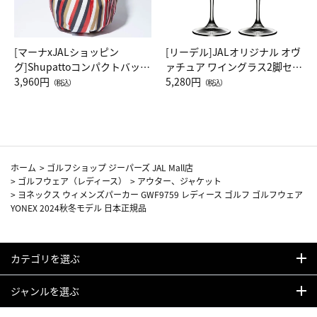
[マーナxJALショッピン
[リーデル]JALオリジナル オヴ
グ]Shupattoコンパクトバッグ
ァチュア ワイングラス2脚セッ
Drop JAL客室乗務員（LC）ス
3,960円
ト（レッドワイン）
5,280円
（税込）
（税込）
カーフ柄
ホーム
>
ゴルフショップ ジーパーズ JAL Mall店
>
ゴルフウェア（レディース）
>
アウター、ジャケット
>
ヨネックス ウィメンズパーカー GWF9759 レディース ゴルフ ゴルフウェア
YONEX 2024秋冬モデル 日本正規品
カテゴリを選ぶ
ジャンルを選ぶ