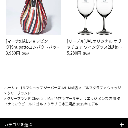
[マーナxJALショッピン
[リーデル]JALオリジナル オヴ
グ]Shupattoコンパクトバッグ
ァチュア ワイングラス2脚セッ
Drop JAL客室乗務員（LC）ス
3,960円
ト（レッドワイン）
5,280円
（税込）
（税込）
カーフ柄
ホーム
>
ゴルフショップ ジーパーズ JAL Mall店
>
ゴルフクラブ
>
ウェッジ
>
クリーブランド
>
クリーブランド Cleveland Golf RTZ ツアーサテン ウエッジ メンズ 左用 ダ
イナミックゴールド ゴルフ クラブ 日本正規品 2025年モデル
カテゴリを選ぶ