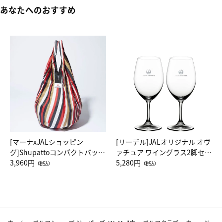
あなたへのおすすめ
[マーナxJALショッピン
[リーデル]JALオリジナル オヴ
グ]Shupattoコンパクトバッグ
ァチュア ワイングラス2脚セッ
Drop JAL客室乗務員（LC）ス
3,960円
ト（レッドワイン）
5,280円
（税込）
（税込）
カーフ柄