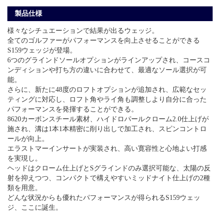
製品仕様
様々なシチュエーションで結果が出るウェッジ。
全てのゴルファーがパフォーマンスを向上させることができる
S159ウェッジが登場。
6つのグラインドソールオプションがラインアップされ、コースコ
ンディションや打ち方の違いに合わせて、最適なソール選択が可
能。
さらに、新たに48度のロフトオプションが追加され、広範なセッ
ティングに対応し、ロフト角やライ角も調整しより自分に合った
パフォーマンスを発揮することができる。
8620カーボンスチール素材、ハイドロパールクローム2.0仕上げが
施され、溝は1本1本精密に削り出しで加工され、スピンコントロ
ールが向上。
エラストマーインサートが実装され、高い寛容性と心地よい打感
を実現し。
ヘッドはクローム仕上げとSグラインドのみ選択可能な、太陽の反
射を抑えつつ、コンパクトで構えやすいミッドナイト仕上げの2種
類を用意。
どんな状況からも優れたパフォーマンスが得られるS159ウェッ
ジ、ここに誕生。