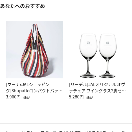
あなたへのおすすめ
[マーナxJALショッピン
[リーデル]JALオリジナル オヴ
グ]Shupattoコンパクトバッグ
ァチュア ワイングラス2脚セッ
Drop JAL客室乗務員（LC）ス
3,960円
ト（レッドワイン）
5,280円
（税込）
（税込）
カーフ柄