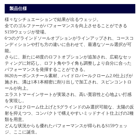
製品仕様
様々なシチュエーションで結果が出るウェッジ。
全てのゴルファーがパフォーマンスを向上させることができる
S159ウェッジが登場。
6つのグラインドソールオプションがラインアップされ、コースコ
ンディションや打ち方の違いに合わせて、最適なソール選択が可
能。
さらに、新たに48度のロフトオプションが追加され、広範なセッ
ティングに対応し、ロフト角やライ角も調整しより自分に合った
パフォーマンスを発揮することができる。
8620カーボンスチール素材、ハイドロパールクローム2.0仕上げが
施され、溝は1本1本精密に削り出しで加工され、スピンコントロ
ールが向上。
エラストマーインサートが実装され、高い寛容性と心地よい打感
を実現し。
ヘッドはクローム仕上げとSグラインドのみ選択可能な、太陽の反
射を抑えつつ、コンパクトで構えやすいミッドナイト仕上げの2種
類を用意。
どんな状況からも優れたパフォーマンスが得られるS159ウェッ
ジ、ここに誕生。